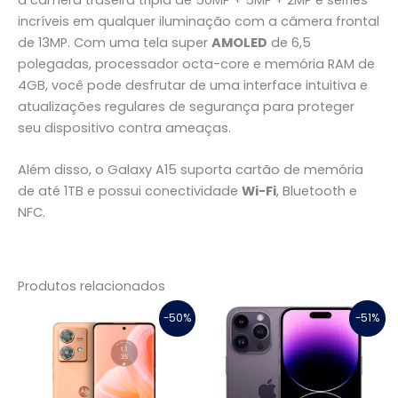
incríveis em qualquer iluminação com a câmera frontal
de 13MP. Com uma tela super
AMOLED
de 6,5
polegadas, processador octa-core e memória RAM de
4GB, você pode desfrutar de uma interface intuitiva e
atualizações regulares de segurança para proteger
seu dispositivo contra ameaças.
Além disso, o Galaxy A15 suporta cartão de memória
de até 1TB e possui conectividade
Wi-Fi
, Bluetooth e
NFC.
Produtos relacionados
O
O
O
O
-50%
-51%
preço
preço
preço
preço
original
atual
original
atual
era:
é:
era:
é:
R$ 2.999,00.
R$ 1.499,00.
R$ 7.299,00.
R$ 3.599,00.