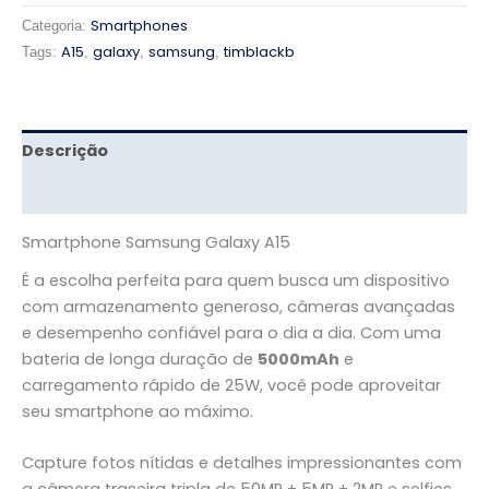
Smartphones
Categoria:
A15
galaxy
samsung
timblackb
Tags:
,
,
,
Descrição
Avaliações (0)
Smartphone Samsung Galaxy A15
É a escolha perfeita para quem busca um dispositivo
com armazenamento generoso, câmeras avançadas
e desempenho confiável para o dia a dia. Com uma
bateria de longa duração de
5000mAh
e
carregamento rápido de 25W, você pode aproveitar
seu smartphone ao máximo.
Capture fotos nítidas e detalhes impressionantes com
a câmera traseira tripla de 50MP + 5MP + 2MP e selfies