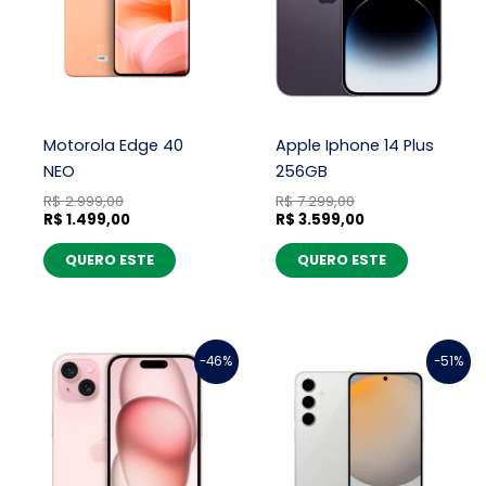
Motorola Edge 40
Apple Iphone 14 Plus
NEO
256GB
R$
2.999,00
R$
7.299,00
R$
1.499,00
R$
3.599,00
QUERO ESTE
QUERO ESTE
O
O
O
O
-46%
-51%
preço
preço
preço
preço
original
atual
original
atual
era:
é:
era:
é:
R$ 8.099,00.
R$ 4.399,00.
R$ 5.099,00.
R$ 2.499,00.