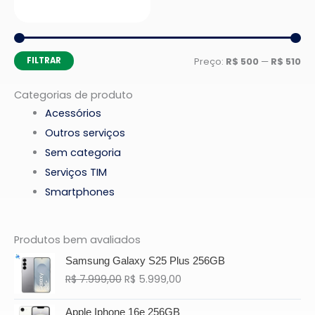
Pr
Pr
FILTRAR
Preço:
R$ 500
—
R$ 510
mí
má
Categorias de produto
Acessórios
Outros serviços
Sem categoria
Serviços TIM
Smartphones
Produtos bem avaliados
O
O
Samsung Galaxy S25 Plus 256GB
preço
preço
R$
7.999,00
R$
5.999,00
original
atual
era:
é:
O
O
R$ 7.999,00.
R$ 5.999,00.
Apple Iphone 16e 256GB