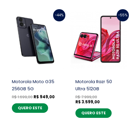
O
O
O
O
-44%
-55%
preço
preço
preço
preço
original
atual
original
atual
era:
é:
era:
é:
R$ 1.699,00.
R$ 949,00.
R$ 7.999,00.
R$ 3.599,00.
Motorola Moto G35
Motorola Razr 50
256GB 5G
Ultra 512GB
R$
1.699,00
R$
949,00
R$
7.999,00
R$
3.599,00
QUERO ESTE
QUERO ESTE