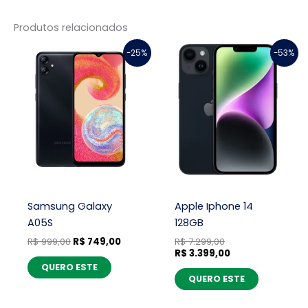
Produtos relacionados
O
O
O
O
-25%
-53%
preço
preço
preço
preço
original
atual
original
atual
era:
é:
era:
é:
R$ 999,00.
R$ 749,00.
R$ 7.299,00.
R$ 3.399,00.
Samsung Galaxy
Apple Iphone 14
A05S
128GB
R$
999,00
R$
749,00
R$
7.299,00
R$
3.399,00
QUERO ESTE
QUERO ESTE