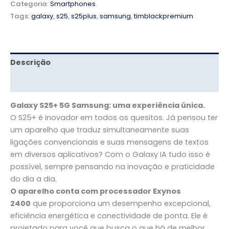
Categoria:
Smartphones
Tags:
galaxy
,
s25
,
s25plus
,
samsung
,
timblackpremium
Descrição
Avaliações (0)
Galaxy S25+ 5G Samsung: uma experiência única.
O S25+ é inovador em todos os quesitos. Já pensou ter
um aparelho que traduz simultaneamente suas
ligações convencionais e suas mensagens de textos
em diversos aplicativos? Com o Galaxy IA tudo isso é
possível, sempre pensando na inovação e praticidade
do dia a dia.
O aparelho conta com processador Exynos
2400
que proporciona um desempenho excepcional,
eficiência energética e conectividade de ponta. Ele é
projetado para você que busca o que há de melhor